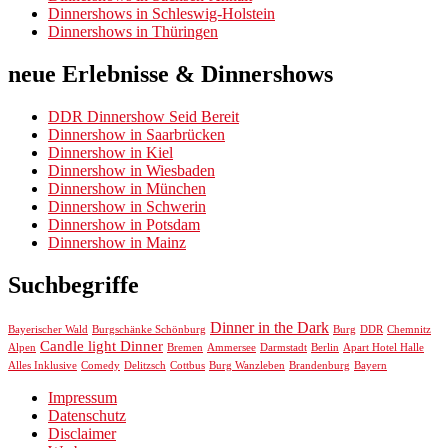
Dinnershows in Schleswig-Holstein
Dinnershows in Thüringen
neue Erlebnisse & Dinnershows
DDR Dinnershow Seid Bereit
Dinnershow in Saarbrücken
Dinnershow in Kiel
Dinnershow in Wiesbaden
Dinnershow in München
Dinnershow in Schwerin
Dinnershow in Potsdam
Dinnershow in Mainz
Suchbegriffe
Dinner in the Dark
Chemnitz
Bayerischer Wald
Burgschänke Schönburg
Burg
DDR
Candle light Dinner
Alpen
Bremen
Ammersee
Darmstadt
Berlin
Apart Hotel Halle
Alles Inklusive
Comedy
Delitzsch
Cottbus
Burg Wanzleben
Brandenburg
Bayern
Impressum
Datenschutz
Disclaimer