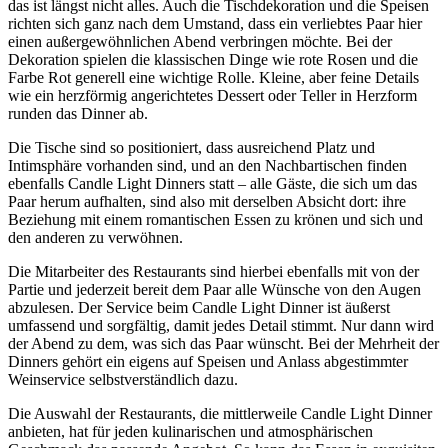
das ist längst nicht alles. Auch die Tischdekoration und die Speisen
richten sich ganz nach dem Umstand, dass ein verliebtes Paar hier
einen außergewöhnlichen Abend verbringen möchte. Bei der
Dekoration spielen die klassischen Dinge wie rote Rosen und die
Farbe Rot generell eine wichtige Rolle. Kleine, aber feine Details
wie ein herzförmig angerichtetes Dessert oder Teller in Herzform
runden das Dinner ab.
Die Tische sind so positioniert, dass ausreichend Platz und
Intimsphäre vorhanden sind, und an den Nachbartischen finden
ebenfalls Candle Light Dinners statt – alle Gäste, die sich um das
Paar herum aufhalten, sind also mit derselben Absicht dort: ihre
Beziehung mit einem romantischen Essen zu krönen und sich und
den anderen zu verwöhnen.
Die Mitarbeiter des Restaurants sind hierbei ebenfalls mit von der
Partie und jederzeit bereit dem Paar alle Wünsche von den Augen
abzulesen. Der Service beim Candle Light Dinner ist äußerst
umfassend und sorgfältig, damit jedes Detail stimmt. Nur dann wird
der Abend zu dem, was sich das Paar wünscht. Bei der Mehrheit der
Dinners gehört ein eigens auf Speisen und Anlass abgestimmter
Weinservice selbstverständlich dazu.
Die Auswahl der Restaurants, die mittlerweile Candle Light Dinner
anbieten, hat für jeden kulinarischen und atmosphärischen