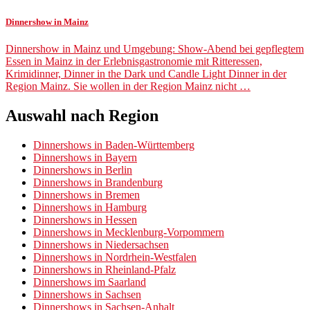
Dinnershow in Mainz
Dinnershow in Mainz und Umgebung: Show-Abend bei gepflegtem
Essen in Mainz in der Erlebnisgastronomie mit Ritteressen,
Krimidinner, Dinner in the Dark und Candle Light Dinner in der
Region Mainz. Sie wollen in der Region Mainz nicht …
Auswahl nach Region
Dinnershows in Baden-Württemberg
Dinnershows in Bayern
Dinnershows in Berlin
Dinnershows in Brandenburg
Dinnershows in Bremen
Dinnershows in Hamburg
Dinnershows in Hessen
Dinnershows in Mecklenburg-Vorpommern
Dinnershows in Niedersachsen
Dinnershows in Nordrhein-Westfalen
Dinnershows in Rheinland-Pfalz
Dinnershows im Saarland
Dinnershows in Sachsen
Dinnershows in Sachsen-Anhalt