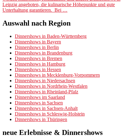
Leipzig angeboten, die kulinarische Höhepunkte und gute
Unterhaltung garantieren. Bei …
Auswahl nach Region
Dinnershows in Baden-Württemberg
Dinnershows in Bayern
Dinnershows in Berlin
Dinnershows in Brandenburg
Dinnershows in Bremen
Dinnershows in Hamburg
Dinnershows in Hessen
Dinnershows in Mecklenburg-Vorpommern
Dinnershows in Niedersachsen
Dinnershows in Nordrhein-Westfalen
Dinnershows in Rheinland-Pfalz
Dinnershows im Saarland
Dinnershows in Sachsen
Dinnershows in Sachsen-Anhalt
Dinnershows in Schleswig-Holstein
Dinnershows in Thüringen
neue Erlebnisse & Dinnershows