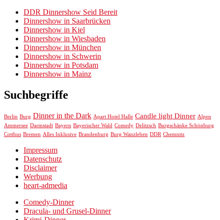
DDR Dinnershow Seid Bereit
Dinnershow in Saarbrücken
Dinnershow in Kiel
Dinnershow in Wiesbaden
Dinnershow in München
Dinnershow in Schwerin
Dinnershow in Potsdam
Dinnershow in Mainz
Suchbegriffe
Dinner in the Dark
Candle light Dinner
Berlin
Burg
Apart Hotel Halle
Alpen
Ammersee
Darmstadt
Bayern
Bayerischer Wald
Comedy
Delitzsch
Burgschänke Schönburg
Chemnitz
Cottbus
Bremen
Alles Inklusive
Brandenburg
Burg Wanzleben
DDR
Impressum
Datenschutz
Disclaimer
Werbung
heart-admedia
Comedy-Dinner
Dracula- und Grusel-Dinner
Krimi-Dinner