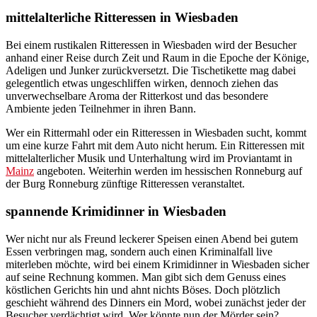
mittelalterliche Ritteressen in Wiesbaden
Bei einem rustikalen Ritteressen in Wiesbaden wird der Besucher
anhand einer Reise durch Zeit und Raum in die Epoche der Könige,
Adeligen und Junker zurückversetzt. Die Tischetikette mag dabei
gelegentlich etwas ungeschliffen wirken, dennoch ziehen das
unverwechselbare Aroma der Ritterkost und das besondere
Ambiente jeden Teilnehmer in ihren Bann.
Wer ein Rittermahl oder ein Ritteressen in Wiesbaden sucht, kommt
um eine kurze Fahrt mit dem Auto nicht herum. Ein Ritteressen mit
mittelalterlicher Musik und Unterhaltung wird im Proviantamt in
Mainz
angeboten. Weiterhin werden im hessischen Ronneburg auf
der Burg Ronneburg zünftige Ritteressen veranstaltet.
spannende Krimidinner in Wiesbaden
Wer nicht nur als Freund leckerer Speisen einen Abend bei gutem
Essen verbringen mag, sondern auch einen Kriminalfall live
miterleben möchte, wird bei einem Krimidinner in Wiesbaden sicher
auf seine Rechnung kommen. Man gibt sich dem Genuss eines
köstlichen Gerichts hin und ahnt nichts Böses. Doch plötzlich
geschieht während des Dinners ein Mord, wobei zunächst jeder der
Besucher verdächtigt wird. Wer könnte nun der Mörder sein?