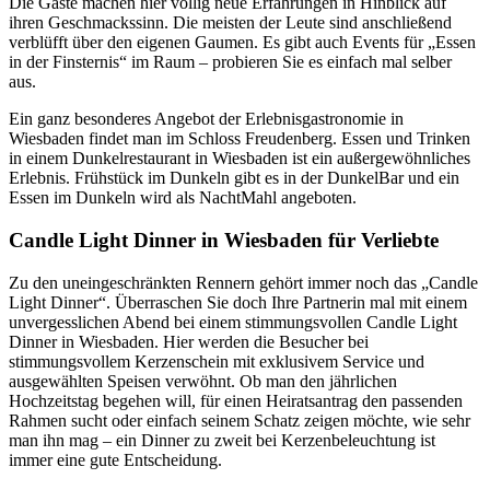
Die Gäste machen hier völlig neue Erfahrungen in Hinblick auf
ihren Geschmackssinn. Die meisten der Leute sind anschließend
verblüfft über den eigenen Gaumen. Es gibt auch Events für „Essen
in der Finsternis“ im Raum – probieren Sie es einfach mal selber
aus.
Ein ganz besonderes Angebot der Erlebnisgastronomie in
Wiesbaden findet man im Schloss Freudenberg. Essen und Trinken
in einem Dunkelrestaurant in Wiesbaden ist ein außergewöhnliches
Erlebnis. Frühstück im Dunkeln gibt es in der DunkelBar und ein
Essen im Dunkeln wird als NachtMahl angeboten.
Candle Light Dinner in Wiesbaden für Verliebte
Zu den uneingeschränkten Rennern gehört immer noch das „Candle
Light Dinner“. Überraschen Sie doch Ihre Partnerin mal mit einem
unvergesslichen Abend bei einem stimmungsvollen Candle Light
Dinner in Wiesbaden. Hier werden die Besucher bei
stimmungsvollem Kerzenschein mit exklusivem Service und
ausgewählten Speisen verwöhnt. Ob man den jährlichen
Hochzeitstag begehen will, für einen Heiratsantrag den passenden
Rahmen sucht oder einfach seinem Schatz zeigen möchte, wie sehr
man ihn mag – ein Dinner zu zweit bei Kerzenbeleuchtung ist
immer eine gute Entscheidung.