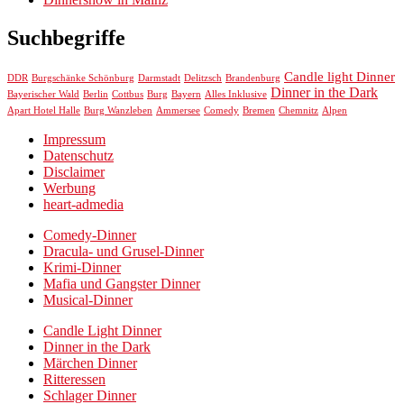
Suchbegriffe
Candle light Dinner
DDR
Burgschänke Schönburg
Darmstadt
Delitzsch
Brandenburg
Dinner in the Dark
Bayerischer Wald
Berlin
Cottbus
Burg
Bayern
Alles Inklusive
Chemnitz
Apart Hotel Halle
Burg Wanzleben
Ammersee
Comedy
Bremen
Alpen
Impressum
Datenschutz
Disclaimer
Werbung
heart-admedia
Comedy-Dinner
Dracula- und Grusel-Dinner
Krimi-Dinner
Mafia und Gangster Dinner
Musical-Dinner
Candle Light Dinner
Dinner in the Dark
Märchen Dinner
Ritteressen
Schlager Dinner