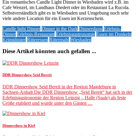
Ein romantisches Candle Light Dinner in Wiesbaden wird z.B. im
Cafe Wenzel, im Landhaus Diedert oder im Restaurant La Rucola.
Selbstverständlich gibt es in Wiesbaden und Umgebung noch sehr
viele andere Location für ein Essen im Kerzenschein.
Candle light Dinner
Dinner in the Dark
Dinnershow
Erlebnis-
Dinner
Erlebnis-Restaurant
Erlebnisgastronomie
Essen im Dunkeln
Krimidinner
Ritteressen
Rittermahl
Wiesbaden
Diese Artikel könnten auch gefallen ...
DDR Dinnershow Seid Bereit
DDR Dinnershow Seid Bereit in der Region Magdeburg in
Sachsen-Anhalt Die DDR Dinnershow „Seid Bereit“ hat sich in der
Erlebnisgastronomie der Region Leipzig – Halle (Saale) als feste
Größe etabliert und wurde unter den Gästen …
Dinnershow in Kiel