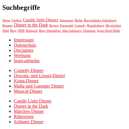
Suchbegriffe
Candle light Dinner
Alpen
Cottbus
Ammersee
Berlin
Burgschänke Schönburg
Dinner in the Dark
Bremen
Bayern
Darmstadt
Comedy
Brandenburg
Bayerischer
Chemnitz
Wald
Burg
DDR
Delitzsch
Burg Wanzleben
Alles Inklusive
Apart Hotel Halle
Impressum
Datenschutz
Disclaimer
Werbung
heart-admedia
Comedy-Dinner
Dracula- und Grusel-Dinner
Krimi-Dinner
Mafia und Gangster Dinner
Musical-Dinner
Candle Light Dinner
Dinner in the Dark
Märchen Dinner
Ritteressen
Schlager Dinner