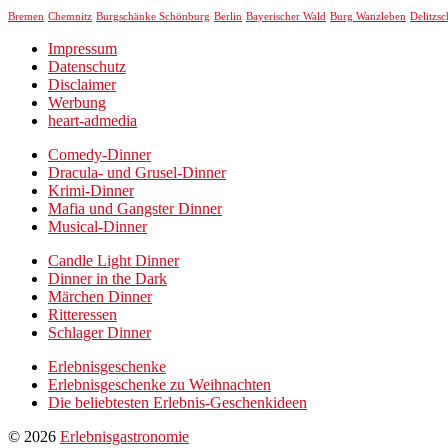
Chemnitz
Bremen
Burgschänke Schönburg
Berlin
Bayerischer Wald
Burg Wanzleben
Delitzsc
Impressum
Datenschutz
Disclaimer
Werbung
heart-admedia
Comedy-Dinner
Dracula- und Grusel-Dinner
Krimi-Dinner
Mafia und Gangster Dinner
Musical-Dinner
Candle Light Dinner
Dinner in the Dark
Märchen Dinner
Ritteressen
Schlager Dinner
Erlebnisgeschenke
Erlebnisgeschenke zu Weihnachten
Die beliebtesten Erlebnis-Geschenkideen
© 2026
Erlebnisgastronomie