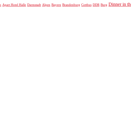
Dinner in t
h
Apart Hotel Halle
Darmstadt
Alpen
Bayern
Brandenburg
Cottbus
DDR
Burg