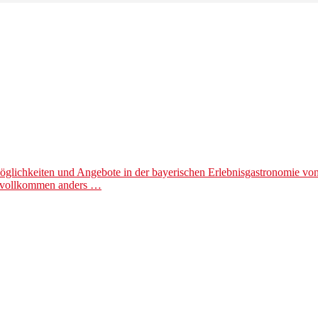
lichkeiten und Angebote in der bayerischen Erlebnisgastronomie von 
r vollkommen anders …