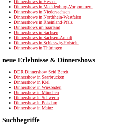
Dinnershows in Hessen
Dinnershows in Mecklenburg-Vorpommern
Dinnershows in Niedersachsen
Dinnershows in Nordrhein-Westfalen
Dinnershows in Rheinland-Pfalz
Dinnershows im Saarland
Dinnershows in Sachsen
Dinnershows in Sachsen-Anhalt
Dinnershows in Schleswig-Holstein
Dinnershows in Thüringen
neue Erlebnisse & Dinnershows
DDR Dinnershow Seid Bereit
Dinnershow in Saarbrücken
Dinnershow in Kiel
Dinnershow in Wiesbaden
Dinnershow in München
Dinnershow in Schwerin
Dinnershow in Potsdam
Dinnershow in Mainz
Suchbegriffe