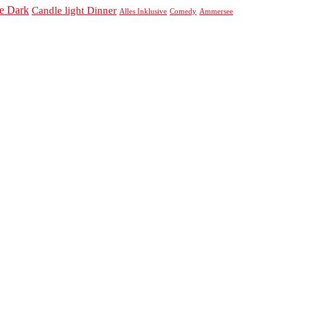
he Dark
Candle light Dinner
Alles Inklusive
Comedy
Ammersee