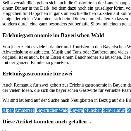
Selbstverständlich geben sich auch die Gastwirte in der Landeshaupt
einem Dinner in the Dark, bei dem dazu noch ein gruseliger Krimi v
Häppchen für Häppchen in ganz unterschiedlichen Lokalen auf kulin
einige der vielen Varianten, sich beim Dinieren unterhalten zu lassen
sondern durch eine ganz besonders zauberhafte Show mit einem gen
Erlebnisgastronomie im Bayerischen Wald
Von jeher zieht es viele Urlauber und Touristen in den Bayerischen W
Abwechslung anzubieten. Musik und Tanz oder Zauberei und vieles m
originell ist es auch, beim Essen einem Bauchredner zu lauschen. Bes
mit der ganzen Familie zu genießen.
Erlebnisgastronomie für zwei
Auch Romantik für zwei gehört zur Erlebnisgastronomie in Bayern da
der vielen Ideen, die sich die bayerischen Gastwirte für verliebte Paa
Wir sind laufend auf der Suche nach Neuigkeiten in Bezug auf die E
Alpen
Ammersee
Bayerischer Wald
Bayern
München
Schweinfurt
St
Diese Artikel könnten auch gefallen ...