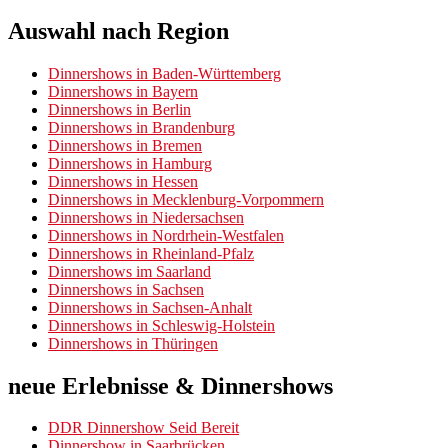
Auswahl nach Region
Dinnershows in Baden-Württemberg
Dinnershows in Bayern
Dinnershows in Berlin
Dinnershows in Brandenburg
Dinnershows in Bremen
Dinnershows in Hamburg
Dinnershows in Hessen
Dinnershows in Mecklenburg-Vorpommern
Dinnershows in Niedersachsen
Dinnershows in Nordrhein-Westfalen
Dinnershows in Rheinland-Pfalz
Dinnershows im Saarland
Dinnershows in Sachsen
Dinnershows in Sachsen-Anhalt
Dinnershows in Schleswig-Holstein
Dinnershows in Thüringen
neue Erlebnisse & Dinnershows
DDR Dinnershow Seid Bereit
Dinnershow in Saarbrücken