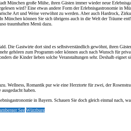
stadt München große Mühe, ihren Gästen immer wieder neue Erlebnisgas
orgelesen wird? Eine etwas andere Form der Erlebnisgastronomie in Mü
arische Art und Weise verwöhnt zu werden. Aber auch Hardrock, Zirk
. In München können Sie sich übrigens auch in die Welt der Träume entf
auso traumhaften Menü dazu.
ald. Die Gastwirte dort sind es selbstverständlich gewöhnt, ihren Gäs
ehr gehören zum Programm oder können auch nach Wunsch für private F
onders die Kinder lieben solche Veranstaltungen sehr. Deshalb eignet s
zu. Wellness, Romantik pur wie eine Herztorte für zwei, der Rosenstr
re ausgedacht haben.
rlebnisgastronomie in Bayern. Schauen Sie doch gleich einmal nach, w
arnberger See
Würzburg