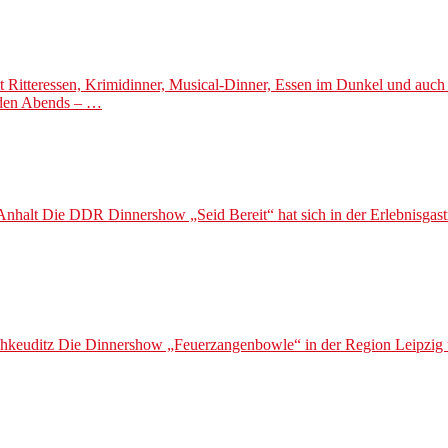
 Ritteressen, Krimidinner, Musical-Dinner, Essen im Dunkel und auc
nden Abends – …
lt Die DDR Dinnershow „Seid Bereit“ hat sich in der Erlebnisgastron
keuditz Die Dinnershow „Feuerzangenbowle“ in der Region Leipzig und