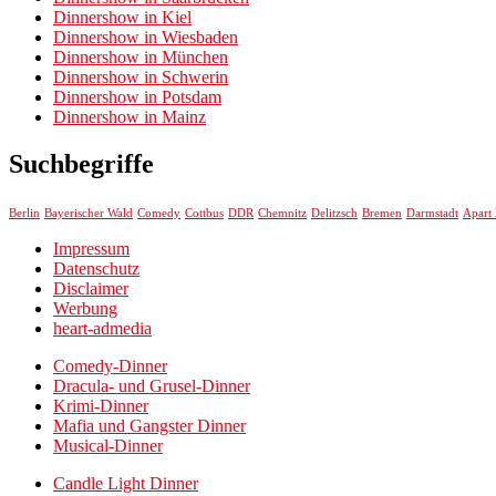
Dinnershow in Kiel
Dinnershow in Wiesbaden
Dinnershow in München
Dinnershow in Schwerin
Dinnershow in Potsdam
Dinnershow in Mainz
Suchbegriffe
Chemnitz
Berlin
Bayerischer Wald
Comedy
Cottbus
DDR
Delitzsch
Bremen
Darmstadt
Apart 
Impressum
Datenschutz
Disclaimer
Werbung
heart-admedia
Comedy-Dinner
Dracula- und Grusel-Dinner
Krimi-Dinner
Mafia und Gangster Dinner
Musical-Dinner
Candle Light Dinner