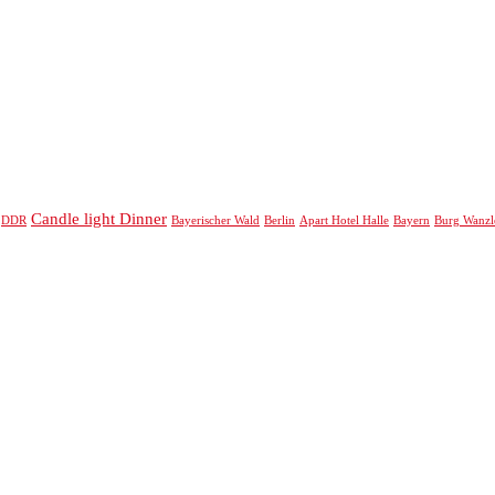
Candle light Dinner
DDR
Bayerischer Wald
Berlin
Apart Hotel Halle
Bayern
Burg Wanzl