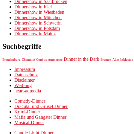
Dinnershow in Saarbrücken
Dinnershow in Kiel
Dinnershow in Wiesbaden
Dinnershow in München
Dinnershow in Schwerin
Dinnershow in Potsdam
Dinnershow in Mainz
Suchbegriffe
Dinner in the Dark
Chemnitz
Brandenburg
Cottbus
Ammersee
Bremen
Alles Inklusive
Impressum
Datenschutz
Disclaimer
Werbung
heart-admedia
Comedy-Dinner
Dracula- und Grusel-Dinner
Krimi-Dinner
Mafia und Gangster Dinner
Musical-Dinner
Candle Light Dinner