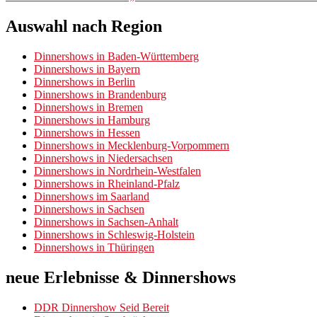
Auswahl nach Region
Dinnershows in Baden-Württemberg
Dinnershows in Bayern
Dinnershows in Berlin
Dinnershows in Brandenburg
Dinnershows in Bremen
Dinnershows in Hamburg
Dinnershows in Hessen
Dinnershows in Mecklenburg-Vorpommern
Dinnershows in Niedersachsen
Dinnershows in Nordrhein-Westfalen
Dinnershows in Rheinland-Pfalz
Dinnershows im Saarland
Dinnershows in Sachsen
Dinnershows in Sachsen-Anhalt
Dinnershows in Schleswig-Holstein
Dinnershows in Thüringen
neue Erlebnisse & Dinnershows
DDR Dinnershow Seid Bereit