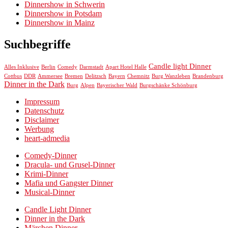
Dinnershow in Schwerin
Dinnershow in Potsdam
Dinnershow in Mainz
Suchbegriffe
Candle light Dinner
Alles Inklusive
Berlin
Comedy
Darmstadt
Apart Hotel Halle
Chemnitz
Cottbus
DDR
Ammersee
Bremen
Delitzsch
Bayern
Burg Wanzleben
Brandenburg
Dinner in the Dark
Burg
Alpen
Bayerischer Wald
Burgschänke Schönburg
Impressum
Datenschutz
Disclaimer
Werbung
heart-admedia
Comedy-Dinner
Dracula- und Grusel-Dinner
Krimi-Dinner
Mafia und Gangster Dinner
Musical-Dinner
Candle Light Dinner
Dinner in the Dark
Märchen Dinner