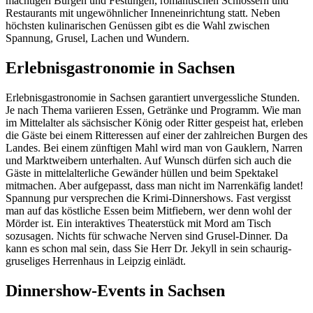
mächtigen Burgen und Festungen, romantischen Schlössern und
Restaurants mit ungewöhnlicher Inneneinrichtung statt. Neben
höchsten kulinarischen Genüssen gibt es die Wahl zwischen
Spannung, Grusel, Lachen und Wundern.
Erlebnisgastronomie in Sachsen
Erlebnisgastronomie in Sachsen garantiert unvergessliche Stunden.
Je nach Thema variieren Essen, Getränke und Programm. Wie man
im Mittelalter als sächsischer König oder Ritter gespeist hat, erleben
die Gäste bei einem Ritteressen auf einer der zahlreichen Burgen des
Landes. Bei einem zünftigen Mahl wird man von Gauklern, Narren
und Marktweibern unterhalten. Auf Wunsch dürfen sich auch die
Gäste in mittelalterliche Gewänder hüllen und beim Spektakel
mitmachen. Aber aufgepasst, dass man nicht im Narrenkäfig landet!
Spannung pur versprechen die Krimi-Dinnershows. Fast vergisst
man auf das köstliche Essen beim Mitfiebern, wer denn wohl der
Mörder ist. Ein interaktives Theaterstück mit Mord am Tisch
sozusagen. Nichts für schwache Nerven sind Grusel-Dinner. Da
kann es schon mal sein, dass Sie Herr Dr. Jekyll in sein schaurig-
gruseliges Herrenhaus in Leipzig einlädt.
Dinnershow-Events in Sachsen