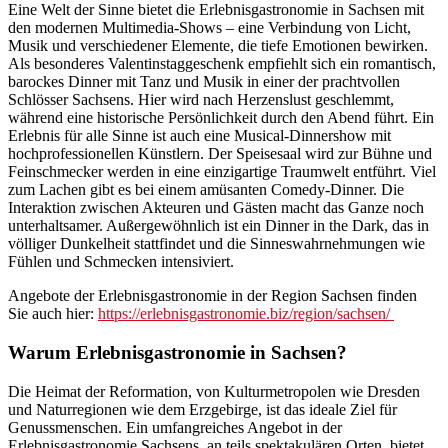
Eine Welt der Sinne bietet die Erlebnisgastronomie in Sachsen mit
den modernen Multimedia-Shows – eine Verbindung von Licht,
Musik und verschiedener Elemente, die tiefe Emotionen bewirken.
Als besonderes Valentinstaggeschenk empfiehlt sich ein romantisch,
barockes Dinner mit Tanz und Musik in einer der prachtvollen
Schlösser Sachsens. Hier wird nach Herzenslust geschlemmt,
während eine historische Persönlichkeit durch den Abend führt. Ein
Erlebnis für alle Sinne ist auch eine Musical-Dinnershow mit
hochprofessionellen Künstlern. Der Speisesaal wird zur Bühne und
Feinschmecker werden in eine einzigartige Traumwelt entführt. Viel
zum Lachen gibt es bei einem amüsanten Comedy-Dinner. Die
Interaktion zwischen Akteuren und Gästen macht das Ganze noch
unterhaltsamer. Außergewöhnlich ist ein Dinner in the Dark, das in
völliger Dunkelheit stattfindet und die Sinneswahrnehmungen wie
Fühlen und Schmecken intensiviert.
Angebote der Erlebnisgastronomie in der Region Sachsen finden
Sie auch hier:
https://erlebnisgastronomie.biz/region/sachsen/
Warum Erlebnisgastronomie in Sachsen?
Die Heimat der Reformation, von Kulturmetropolen wie Dresden
und Naturregionen wie dem Erzgebirge, ist das ideale Ziel für
Genussmenschen. Ein umfangreiches Angebot in der
Erlebnisgastronomie Sachsens, an teils spektakulären Orten, bietet