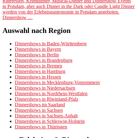
Ritteressen, Krimidinner, Musical-Dinner und Dinnershow Events
in Potsdam, aber auch Dinner in the Dark oder Candle Light Dinner
werden von der Erlebnisgastronomie in Potsdam angeboten.
Dinnershow …
Auswahl nach Region
Dinnershows in Baden-Württemberg
Dinnershows in Bayern
Dinnershows in Berlin
Dinnershows in Brandenburg
Dinnershows in Bremen
Dinnershows in Hamburg
Dinnershows in Hessen
Dinnershows in Mecklenburg-Vorpommern
Dinnershows in Niedersachsen
Dinnershows in Nordrhein-Westfalen
Dinnershows in Rheinland-Pfalz
Dinnershows im Saarland
Dinnershows in Sachsen
Dinnershows in Sachsen-Anhalt
Dinnershows in Schleswig-Holstein
Dinnershows in Thüringen