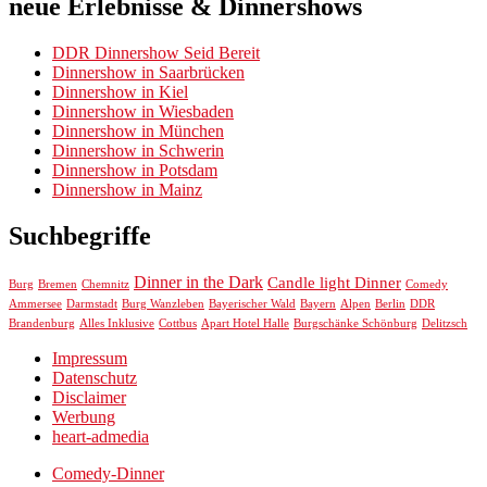
neue Erlebnisse & Dinnershows
DDR Dinnershow Seid Bereit
Dinnershow in Saarbrücken
Dinnershow in Kiel
Dinnershow in Wiesbaden
Dinnershow in München
Dinnershow in Schwerin
Dinnershow in Potsdam
Dinnershow in Mainz
Suchbegriffe
Dinner in the Dark
Candle light Dinner
Chemnitz
Burg
Bremen
Comedy
Ammersee
Darmstadt
Burg Wanzleben
Bayerischer Wald
Bayern
Alpen
Berlin
DDR
Brandenburg
Alles Inklusive
Cottbus
Apart Hotel Halle
Burgschänke Schönburg
Delitzsch
Impressum
Datenschutz
Disclaimer
Werbung
heart-admedia
Comedy-Dinner