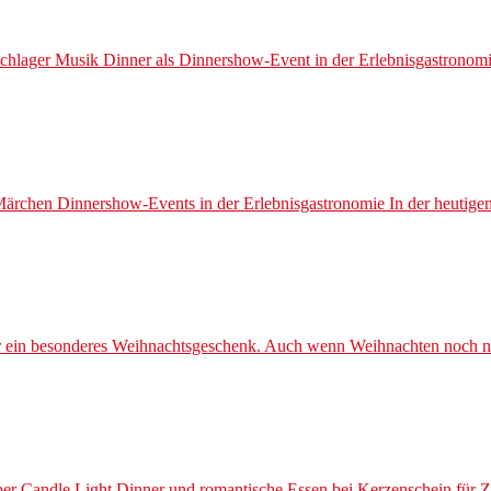
lager Musik Dinner als Dinnershow-Event in der Erlebnisgastronomie. 
rchen Dinnershow-Events in der Erlebnisgastronomie In der heutigen
ein besonderes Weihnachtsgeschenk. Auch wenn Weihnachten noch nicht 
er Candle Light Dinner und romantische Essen bei Kerzenschein für 