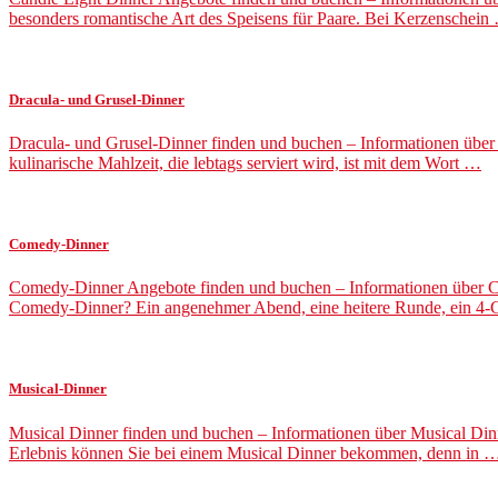
besonders romantische Art des Speisens für Paare. Bei Kerzenschein
Dracula- und Grusel-Dinner
Dracula- und Grusel-Dinner finden und buchen – Informationen über
kulinarische Mahlzeit, die lebtags serviert wird, ist mit dem Wort …
Comedy-Dinner
Comedy-Dinner Angebote finden und buchen – Informationen über C
Comedy-Dinner? Ein angenehmer Abend, eine heitere Runde, ein 4
Musical-Dinner
Musical Dinner finden und buchen – Informationen über Musical Din
Erlebnis können Sie bei einem Musical Dinner bekommen, denn in 