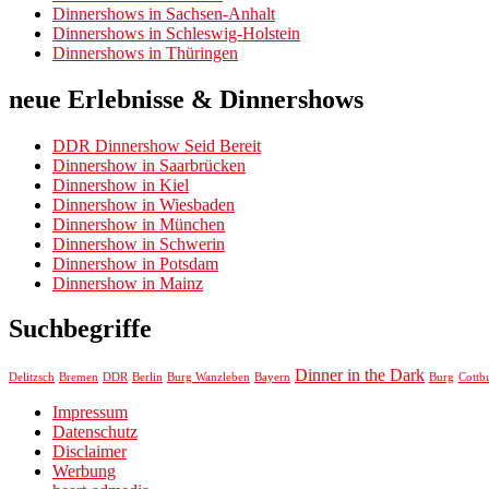
Dinnershows in Sachsen-Anhalt
Dinnershows in Schleswig-Holstein
Dinnershows in Thüringen
neue Erlebnisse & Dinnershows
DDR Dinnershow Seid Bereit
Dinnershow in Saarbrücken
Dinnershow in Kiel
Dinnershow in Wiesbaden
Dinnershow in München
Dinnershow in Schwerin
Dinnershow in Potsdam
Dinnershow in Mainz
Suchbegriffe
Dinner in the Dark
Delitzsch
Bremen
DDR
Berlin
Burg Wanzleben
Bayern
Burg
Cottb
Impressum
Datenschutz
Disclaimer
Werbung