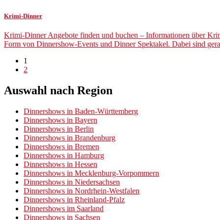
Krimi-Dinner
Krimi-Dinner Angebote finden und buchen – Informationen über Krimi
Form von Dinnershow-Events und Dinner Spektakel. Dabei sind gerad
1
2
Auswahl nach Region
Dinnershows in Baden-Württemberg
Dinnershows in Bayern
Dinnershows in Berlin
Dinnershows in Brandenburg
Dinnershows in Bremen
Dinnershows in Hamburg
Dinnershows in Hessen
Dinnershows in Mecklenburg-Vorpommern
Dinnershows in Niedersachsen
Dinnershows in Nordrhein-Westfalen
Dinnershows in Rheinland-Pfalz
Dinnershows im Saarland
Dinnershows in Sachsen