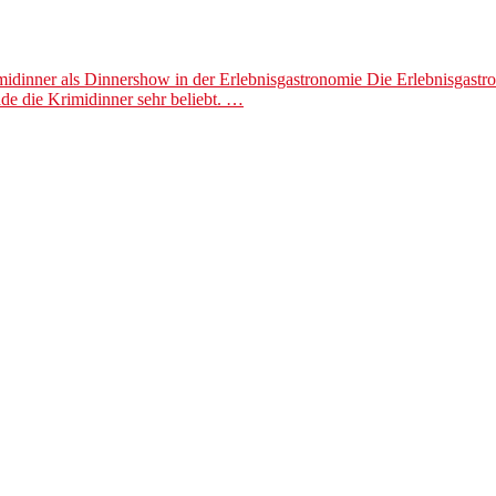
dinner als Dinnershow in der Erlebnisgastronomie Die Erlebnisgastrono
e die Krimidinner sehr beliebt. …