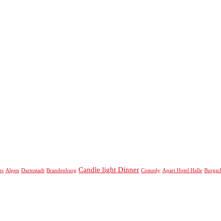
Candle light Dinner
us
Alpen
Darmstadt
Brandenburg
Comedy
Apart Hotel Halle
Burgsc