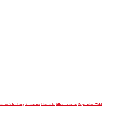
Chemnitz
hänke Schönburg
Ammersee
Alles Inklusive
Bayerischer Wald