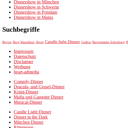
Dinnershow in München
Dinnershow in Schwerin
Dinnershow in Potsdam
Dinnershow in Mainz
Suchbegriffe
Candle light Dinner
Bayern
Burg Wanzleben
Alpen
Cottbus
Burgschänke Schönburg
B
Impressum
Datenschutz
Disclaimer
Werbung
heart-admedia
Comedy-Dinner
Dracula- und Grusel-Dinner
Krimi-Dinner
Mafia und Gangster Dinner
Musical-Dinner
Candle Light Dinner
Dinner in the Dark
Märchen Dinner
Ritteressen