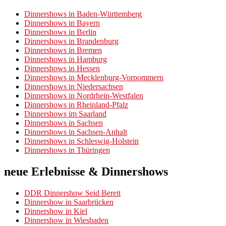
Dinnershows in Baden-Württemberg
Dinnershows in Bayern
Dinnershows in Berlin
Dinnershows in Brandenburg
Dinnershows in Bremen
Dinnershows in Hamburg
Dinnershows in Hessen
Dinnershows in Mecklenburg-Vorpommern
Dinnershows in Niedersachsen
Dinnershows in Nordrhein-Westfalen
Dinnershows in Rheinland-Pfalz
Dinnershows im Saarland
Dinnershows in Sachsen
Dinnershows in Sachsen-Anhalt
Dinnershows in Schleswig-Holstein
Dinnershows in Thüringen
neue Erlebnisse & Dinnershows
DDR Dinnershow Seid Bereit
Dinnershow in Saarbrücken
Dinnershow in Kiel
Dinnershow in Wiesbaden