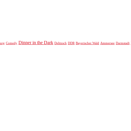
Dinner in the Dark
urg
Comedy
Delitzsch
DDR
Bayerischer Wald
Ammersee
Darmstadt