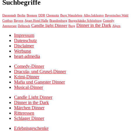
Suchbegriffe
Chemnitz
Darmstadt
Berlin
Bremen
DDR
Burg Wanzleben
Alles Inklusive
Bayerischer Wald
Cottbus
Bayern
Apart Hotel Halle
Brandenburg
Burgschänke Schönburg
Comedy
Dinner in the Dark
Candle light Dinner
Ammersee
Delitzsch
Burg
Alpen
Impressum
Datenschutz
Disclaimer
Werbung
heart-admedia
Comedy-Dinner
Dracula- und Grusel-Dinner
Krimi-Dinner
Mafia und Gangster Dinner
Musical-Dinner
Candle Light Dinner
Dinner in the Dark
Märchen Dinner
Ritteressen
Schlager Dinner
Erlebnisgeschenke