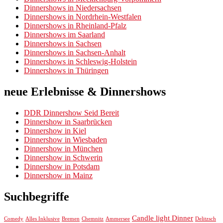
Dinnershows in Niedersachsen
Dinnershows in Nordrhein-Westfalen
Dinnershows in Rheinland-Pfalz
Dinnershows im Saarland
Dinnershows in Sachsen
Dinnershows in Sachsen-Anhalt
Dinnershows in Schleswig-Holstein
Dinnershows in Thüringen
neue Erlebnisse & Dinnershows
DDR Dinnershow Seid Bereit
Dinnershow in Saarbrücken
Dinnershow in Kiel
Dinnershow in Wiesbaden
Dinnershow in München
Dinnershow in Schwerin
Dinnershow in Potsdam
Dinnershow in Mainz
Suchbegriffe
Candle light Dinner
Chemnitz
Comedy
Alles Inklusive
Bremen
Ammersee
Delitzsch