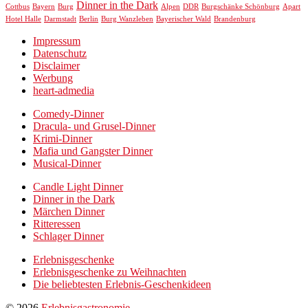
Dinner in the Dark
Cottbus
Bayern
Burg
Alpen
DDR
Burgschänke Schönburg
Apart
Hotel Halle
Darmstadt
Berlin
Burg Wanzleben
Bayerischer Wald
Brandenburg
Impressum
Datenschutz
Disclaimer
Werbung
heart-admedia
Comedy-Dinner
Dracula- und Grusel-Dinner
Krimi-Dinner
Mafia und Gangster Dinner
Musical-Dinner
Candle Light Dinner
Dinner in the Dark
Märchen Dinner
Ritteressen
Schlager Dinner
Erlebnisgeschenke
Erlebnisgeschenke zu Weihnachten
Die beliebtesten Erlebnis-Geschenkideen
© 2026
Erlebnisgastronomie