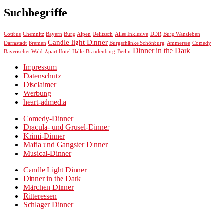
Suchbegriffe
Chemnitz
Cottbus
Bayern
Burg
Alpen
Delitzsch
Alles Inklusive
DDR
Burg Wanzleben
Candle light Dinner
Darmstadt
Bremen
Burgschänke Schönburg
Ammersee
Comedy
Dinner in the Dark
Bayerischer Wald
Apart Hotel Halle
Brandenburg
Berlin
Impressum
Datenschutz
Disclaimer
Werbung
heart-admedia
Comedy-Dinner
Dracula- und Grusel-Dinner
Krimi-Dinner
Mafia und Gangster Dinner
Musical-Dinner
Candle Light Dinner
Dinner in the Dark
Märchen Dinner
Ritteressen
Schlager Dinner