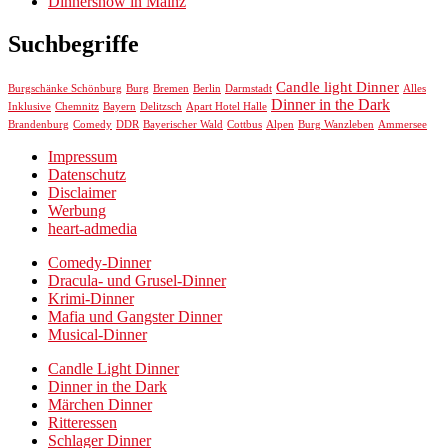
Dinnershow in Mainz
Suchbegriffe
Candle light Dinner
Burgschänke Schönburg
Burg
Bremen
Berlin
Darmstadt
Alles
Dinner in the Dark
Chemnitz
Inklusive
Bayern
Delitzsch
Apart Hotel Halle
Brandenburg
Comedy
DDR
Bayerischer Wald
Cottbus
Alpen
Burg Wanzleben
Ammersee
Impressum
Datenschutz
Disclaimer
Werbung
heart-admedia
Comedy-Dinner
Dracula- und Grusel-Dinner
Krimi-Dinner
Mafia und Gangster Dinner
Musical-Dinner
Candle Light Dinner
Dinner in the Dark
Märchen Dinner
Ritteressen
Schlager Dinner