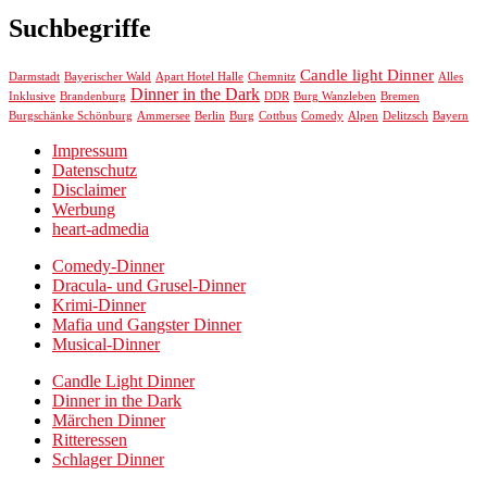
Suchbegriffe
Candle light Dinner
Chemnitz
Darmstadt
Bayerischer Wald
Apart Hotel Halle
Alles
Dinner in the Dark
Inklusive
Brandenburg
DDR
Burg Wanzleben
Bremen
Burgschänke Schönburg
Ammersee
Berlin
Burg
Cottbus
Comedy
Alpen
Delitzsch
Bayern
Impressum
Datenschutz
Disclaimer
Werbung
heart-admedia
Comedy-Dinner
Dracula- und Grusel-Dinner
Krimi-Dinner
Mafia und Gangster Dinner
Musical-Dinner
Candle Light Dinner
Dinner in the Dark
Märchen Dinner
Ritteressen
Schlager Dinner