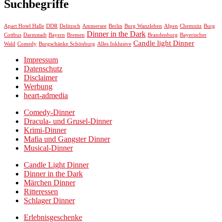
Suchbegriffe
Chemnitz
Apart Hotel Halle
DDR
Delitzsch
Ammersee
Berlin
Burg Wanzleben
Alpen
Burg
Dinner in the Dark
Cottbus
Darmstadt
Bayern
Bremen
Brandenburg
Bayerischer
Candle light Dinner
Wald
Comedy
Burgschänke Schönburg
Alles Inklusive
Impressum
Datenschutz
Disclaimer
Werbung
heart-admedia
Comedy-Dinner
Dracula- und Grusel-Dinner
Krimi-Dinner
Mafia und Gangster Dinner
Musical-Dinner
Candle Light Dinner
Dinner in the Dark
Märchen Dinner
Ritteressen
Schlager Dinner
Erlebnisgeschenke