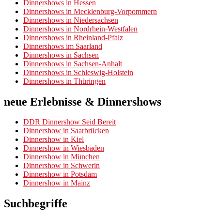
Dinnershows in Hessen
Dinnershows in Mecklenburg-Vorpommern
Dinnershows in Niedersachsen
Dinnershows in Nordrhein-Westfalen
Dinnershows in Rheinland-Pfalz
Dinnershows im Saarland
Dinnershows in Sachsen
Dinnershows in Sachsen-Anhalt
Dinnershows in Schleswig-Holstein
Dinnershows in Thüringen
neue Erlebnisse & Dinnershows
DDR Dinnershow Seid Bereit
Dinnershow in Saarbrücken
Dinnershow in Kiel
Dinnershow in Wiesbaden
Dinnershow in München
Dinnershow in Schwerin
Dinnershow in Potsdam
Dinnershow in Mainz
Suchbegriffe