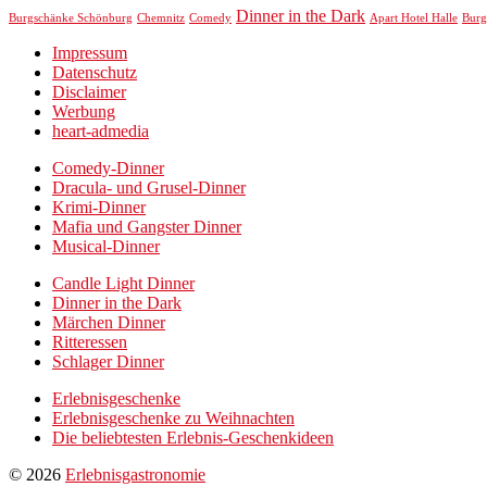
Dinner in the Dark
Chemnitz
Burgschänke Schönburg
Comedy
Apart Hotel Halle
Burg
Impressum
Datenschutz
Disclaimer
Werbung
heart-admedia
Comedy-Dinner
Dracula- und Grusel-Dinner
Krimi-Dinner
Mafia und Gangster Dinner
Musical-Dinner
Candle Light Dinner
Dinner in the Dark
Märchen Dinner
Ritteressen
Schlager Dinner
Erlebnisgeschenke
Erlebnisgeschenke zu Weihnachten
Die beliebtesten Erlebnis-Geschenkideen
© 2026
Erlebnisgastronomie